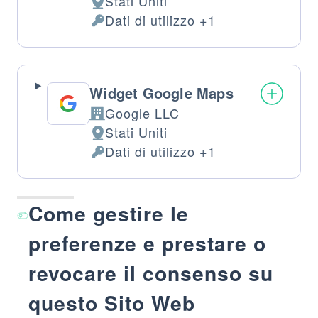
Stati Uniti
Luogo
Dati di utilizzo +1
del
Dati
trattamento:
Personali
trattati:
Widget Google Maps
Google LLC
Azienda:
Stati Uniti
Luogo
Dati di utilizzo +1
del
Dati
trattamento:
Personali
trattati:
Come gestire le
preferenze e prestare o
revocare il consenso su
questo Sito Web